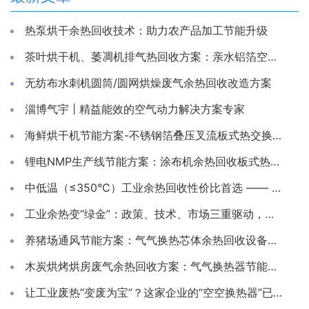
热泵烘干余热回收技术：助力农产品加工节能升级
茶叶烘干机、萎凋机排气热回收方案：亲水铝箔空气换热器
无纺布水刺机圆筒/圆网烘燥废气余热回收改造方案
淄博气宇 | 精益能效的空气动力解决方案专家
海鲜烘干机节能方案-不锈钢箔叠压叉流板式热交换芯体
锂电NMP生产线节能方案：涂布机余热回收板式热交换器
中低温（≤350℃）工业余热回收性价比首选 —— 淄博气宇空调
工业余热变“绿金”：政策、技术、市场三重驱动，千亿级产业迈入高质量发展新阶段
养猪场通风节能方案：气气换热芯体余热回收设备应用
木炭烘烤烘房废气余热回收方案：气气换热器节能应用
让工业废热“变废为宝”？这家企业的“空空换热器”已成节能新宠！