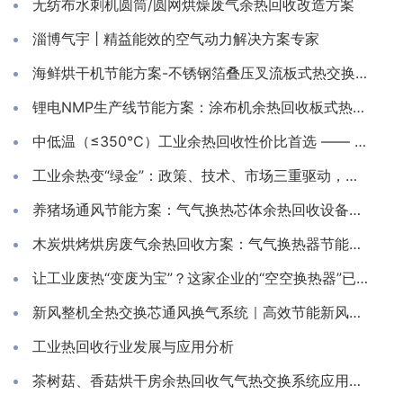
无纺布水刺机圆筒/圆网烘燥废气余热回收改造方案
淄博气宇 | 精益能效的空气动力解决方案专家
海鲜烘干机节能方案-不锈钢箔叠压叉流板式热交换芯体
锂电NMP生产线节能方案：涂布机余热回收板式热交换器
中低温（≤350℃）工业余热回收性价比首选 —— 淄博气宇空调
工业余热变“绿金”：政策、技术、市场三重驱动，千亿级产业迈入高质量发展新阶段
养猪场通风节能方案：气气换热芯体余热回收设备应用
木炭烘烤烘房废气余热回收方案：气气换热器节能应用
让工业废热“变废为宝”？这家企业的“空空换热器”已成节能新宠！
新风整机全热交换芯通风换气系统｜高效节能新风换气机解决方案
工业热回收行业发展与应用分析
茶树菇、香菇烘干房余热回收气气热交换系统应用方案